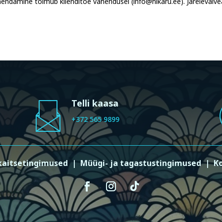
endamine toimub klienditoe vahendusel (info@hikaru.ee). Järeleval
Telli kaasa
+372 565 9899
aitsetingimused
|
Müügi- ja tagastustingimused
|
K