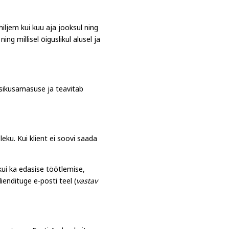
iljem kui kuu aja jooksul ning
g millisel õiguslikul alusel ja
 isikusamasuse ja teavitab
eku. Kui klient ei soovi saada
kui ka edasise töötlemise,
kliendituge e-posti
teel
(
vastav