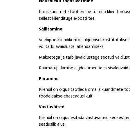
Nõusoleku tagasivõtmine
Kui isikundmete töötlemine toimub kliendi nõusol
sellest kliendituge e-posti teel.
Säilitamine
Veebipoe kliendikonto sulgemisel kustutatakse 
või tarbijavaidluste lahendamiseks.
Maksetega ja tarbijavaidlustega seotud vaidlust
Raamatupidamise algdokumentides sisalduvaid is
Piiramine
Kliendil on õigus taotleda oma isikuandmete töö
töödeldakse ebaseaduslikult.
Vastuväited
Kliendil on õigus esitada vastuväiteid seoses 
seaduslik alus.