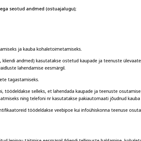
ega seotud andmed (ostuajalugu);
ldamiseks ja kauba kohaletoimetamiseks.
, kliendi andmed) kasutatakse ostetud kaupade ja teenuste ülevaat
vaidluste lahendamise eesmärgil.
ete tagastamiseks.
nimi, töödeldakse selleks, et lahendada kaupade ja teenuste osutamis
e saatmiseks ning telefoni nr kasutatakse pakiautomaati jõudnud kauba
entifikaatoreid töödeldakse veebipoe kui infoühiskonna teenuse osut