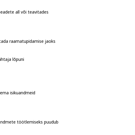
seadete all või teavitades
litada raamatupidamise jaoks
ähtaja lõpuni
 tema isikuandmeid
ikuandmete töötlemiseks puudub