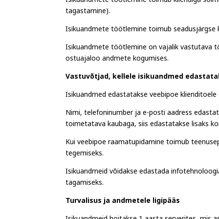
Isikuandmete töötlemine toimub kliendiga sõlmi
tagastamine).
Isikuandmete töötlemine toimub seadusjärgse 
Isikuandmete töötlemine on vajalik vastutava tö
ostuajaloo andmete kogumises.
Vastuvõtjad, kellele isikuandmed edastat
Isikuandmed edastatakse veebipoe klienditoele 
Nimi, telefoninumber ja e-posti aadress edastata
toimetatava kaubaga, siis edastatakse lisaks ko
Kui veebipoe raamatupidamine toimub teenusep
tegemiseks.
Isikuandmeid võidakse edastada infotehnoloogia
tagamiseks.
Turvalisus ja andmetele ligipääs