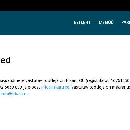
ESILEHT
MENÜÜ
PAK
sed
isikuandmete vastutav töötleja on Hikaru OÜ (registrikood
16761250
72
5659
899
ja e-post
info@hikaru.ee
. Vastutav töötleja on määranud
t
info@hikaru.ee.