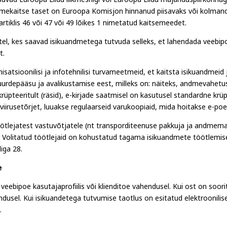
vad Euroopa Liidu liikmesriigi või Euroopa Liidu majanduspiirkonnaga l
mekaitse taset on Euroopa Komisjon hinnanud piisavaks või kolmanda 
tiklis 46 või 47 või 49 lõikes 1 nimetatud kaitsemeedet.
tel, kes saavad isikuandmetega tutvuda selleks, et lahendada veeb
t.
satsioonilisi ja infotehnilisi turvameetmeid, et kaitsta isikuandmeid 
uurdepääsu ja avalikustamise eest, milleks on: näiteks, andmevahet
rüpteeritult (räsid), e-kirjade saatmisel on kasutusel standardne krü
iirusetõrjet, luuakse regulaarseid varukoopiaid, mida hoitakse e-poe s
ötlejatest vastuvõtjatele (nt transporditeenuse pakkuja ja andmema
el. Volitatud töötlejaid on kohustatud tagama isikuandmete töötlem
iga 28.
e
eebipoe kasutajaprofiilis või klienditoe vahendusel. Kui ost on soor
dusel. Kui isikuandetega tutvumise taotlus on esitatud elektroonilise
.