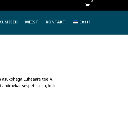
0

KUMISED
MEIST
KONTAKT
Eesti
)
asukohaga
Luhaääre tee 4,
 andmekaitsespetsialisti, kelle