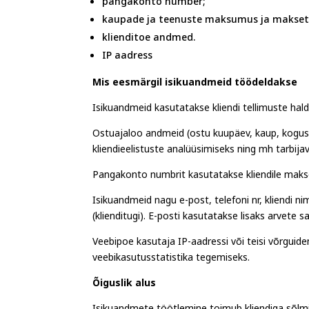
pangakonto number;
kaupade ja teenuste maksumus ja makset
klienditoe andmed.
IP aadress
Mis eesmärgil isikuandmeid töödeldakse
Isikuandmeid kasutatakse kliendi tellimuste ha
Ostuajaloo andmeid (ostu kuupäev, kaup, kogus
kliendieelistuste analüüsimiseks ning mh tarbija
Pangakonto numbrit kasutatakse kliendile maks
Isikuandmeid nagu e-post, telefoni nr, kliendi 
(klienditugi). E-posti kasutatakse lisaks arvet
Veebipoe kasutaja IP-aadressi või teisi võrguid
veebikasutusstatistika tegemiseks.
Õiguslik alus