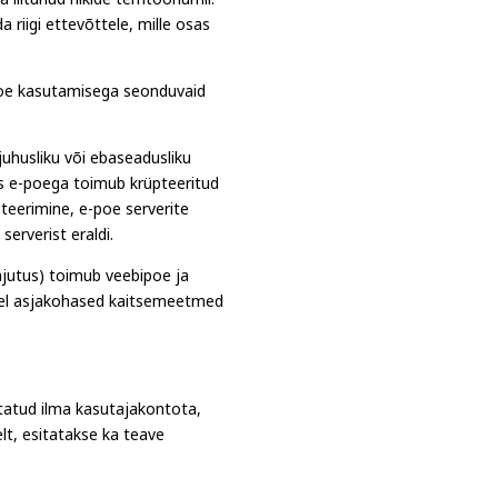
iitunud riikide territooriumil.
riigi ettevõttele, mille osas
ipoe kasutamisega seonduvaid
juhusliku või ebaseadusliku
us e-poega toimub krüpteeritud
pteerimine, e-poe serverite
erverist eraldi.
jutus) toimub veebipoe ja
isel asjakohased kaitsemeetmed
itatud ilma kasutajakontota,
lt, esitatakse ka teave