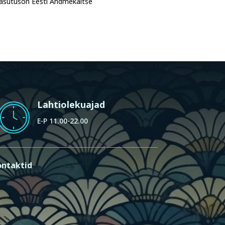
veasutuson Eesti Andmekaitse
Lahtiolekuajad
E-P 11.00-22.00
ontaktid