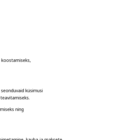
e koostamiseks,
e seonduvaid küsimusi
 teavitamiseks.
amiseks ning