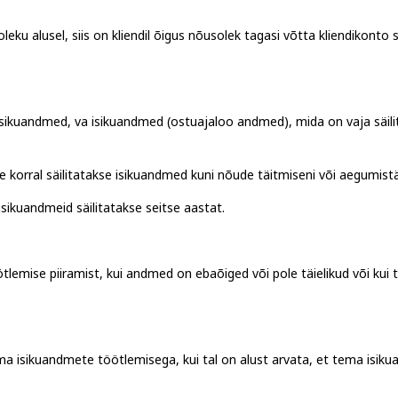
eku alusel, siis on kliendil õigus nõusolek tagasi võtta kliendikonto 
isikuandmed, va isikuandmed (ostuajaloo andmed), mida on vaja säi
e korral säilitatakse isikuandmed kuni nõude täitmiseni või aegumist
ikuandmeid säilitatakse seitse aastat.
tlemise piiramist, kui andmed on ebaõiged või pole täielikud või kui
tema isikuandmete töötlemisega, kui tal on alust arvata, et tema is