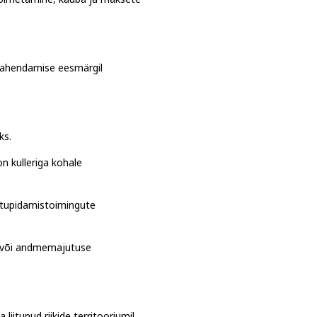
etoimetamine, kauba ja maksete
 lahendamise eesmärgil
ks.
n kulleriga kohale
atupidamistoimingute
se või andmemajutuse