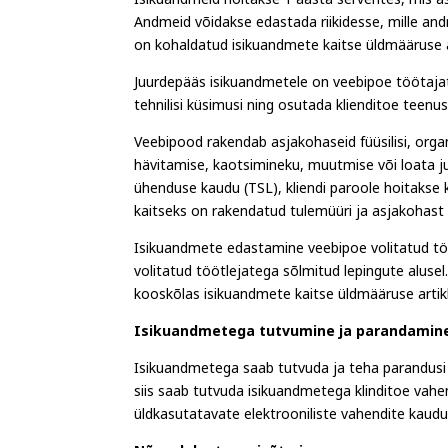
Isikuandmeid hoitakse 1 aasta serverites, mis asu
Andmeid võidakse edastada riikidesse, mille and
on kohaldatud isikuandmete kaitse üldmääruse ar
Juurdepääs isikuandmetele on veebipoe töötaja
tehnilisi küsimusi ning osutada klienditoe teenus
Veebipood rakendab asjakohaseid füüsilisi, organi
hävitamise, kaotsimineku, muutmise või loata j
ühenduse kaudu (TSL), kliendi paroole hoitakse k
kaitseks on rakendatud tulemüüri ja asjakohast v
Isikuandmete edastamine veebipoe volitatud tö
volitatud töötlejatega sõlmitud lepingute alus
kooskõlas isikuandmete kaitse üldmääruse artikl
Isikuandmetega tutvumine ja parandamin
Isikuandmetega saab tutvuda ja teha parandusi v
siis saab tutvuda isikuandmetega klinditoe vahen
üldkasutatavate elektrooniliste vahendite kaudu