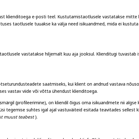
 klienditoega e-posti teel. Kustutamistaotlusele vastatakse mitte h
es taotlusele tuuakse ka välja need isikuandmed, mida ei kustuta nin
aotlusele vastatakse hiljemalt kuu aja jooksul. Klienditugi tuvastab
 otseturundusteadete saatmiseks, kui klient on andnud vastava nõusol
uses
vastav viide või võtta ühendust klienditoega.
ärgil (profileerimine), on kliendil õigus oma isikuandmete nii algse 
si tegemise suhtes igal ajal vastuväiteid esitada teavitades sellest 
est muust teabest
).