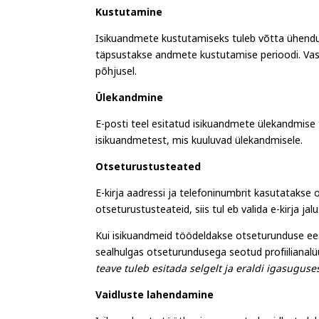
Kustutamine
Isikuandmete kustutamiseks tuleb võtta ühendust
täpsustakse andmete kustutamise perioodi. Vastus
põhjusel.
Ülekandmine
E-posti teel esitatud isikuandmete ülekandmise t
isikuandmetest, mis kuuluvad ülekandmisele.
Otseturustusteated
E-kirja aadressi ja telefoninumbrit kasutatakse
otseturustusteateid, siis tul eb valida e-kirja
jal
Kui isikuandmeid töödeldakse otseturunduse eesm
sealhulgas otseturundusega seotud profiilianalüü
teave tuleb esitada selgelt ja eraldi igasugus
Vaidluste lahendamine