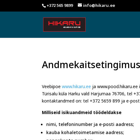
+372 565 9899
info@hikaru.ee
Andmekaitsetingimu
Veebipoe
www.hikaru.ee
ja www.pood.hikaru.ee 
Türisalu küla Harku vald Harjumaa 76706
,
tel
+3
kontaktandmed on: tel
+372
5659
899
ja e-pos
Milliseid isikuandmeid töödeldakse
nimi, telefoninumber ja e-posti aadress;
kauba kohaletoimetamise aadress;