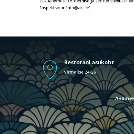
Isikuandmete töötlemisega seotud vaidluste lah
Inspektsioon(info@aki.ee).
Restorani asukoht
Virmalise 24-26
Andmek