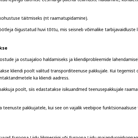
tud lepingu täitmise eesmärgil (kliendi tellimuste haldamine, kohal
kohustuse täitmiseks (nt raamatupidamine).
ötleja õigustatud huvi tõttu, mis seisneb võimalike tarbijavaidluste
akse
ostude ja ostuajaloo haldamiseks ja kliendiprobleemide lahendamise
kse kliendi poolt valitud transporditeenuse pakkujale. Kui tegemist o
ntaktandmetele ka kliendi aadress.
akkuja poolt, siis edastatakse isikuandmed teenusepakkujale raam
 teenuste pakkujatele, kui see on vajalik veebipoe funktsionaalsu