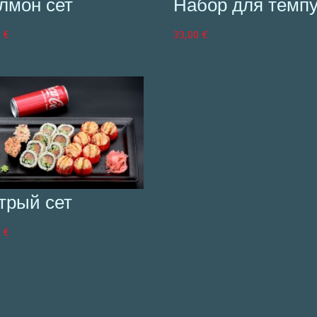
лмон сет
Набор для темп
0
€
33,00
€
трый сет
0
€