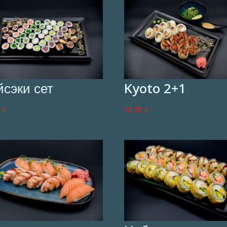
йсэки сет
Kyoto 2+1
0
€
25,70
€