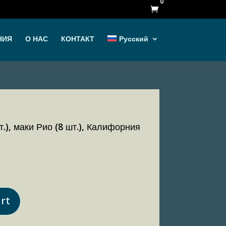
0

НИЯ
О НАС
КОНТАКТ
Русский
.), маки Рио (8 шт.), Калифорния
rt