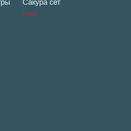
уры
Сакура сет
17,90
€