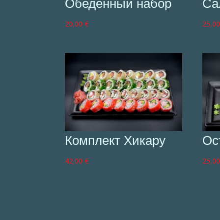
Обеденный набор
Са
20,00
€
25,0
Комплект Хикару
Ос
42,00
€
25,0