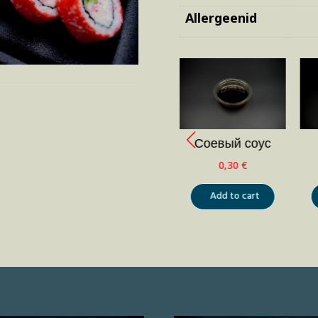
Allergeenid
Палочки
Соевый соус
0,00
€
0,30
€
Add to cart
Add to cart