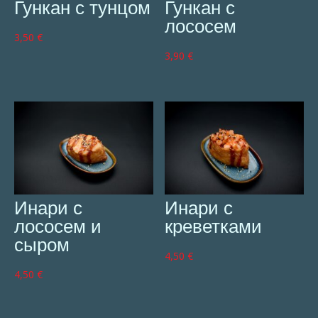
Гункан с тунцом
Гункан с
лососем
3,50
€
3,90
€
Инари с
Инари с
лососем и
креветками
сыром
4,50
€
4,50
€