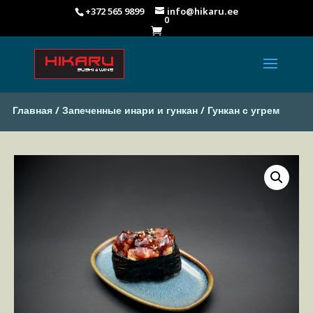
+372 565 9899
info@hikaru.ee
0

Главная
/
Запеченные инари и гункан
/ Гункан с угрем