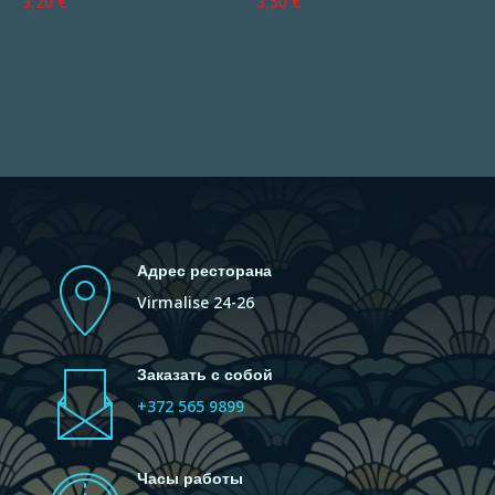
3,20
€
3,50
€
Адрес ресторана
Virmalise 24-26
Заказать с собой
+372 565 9899
Часы работы