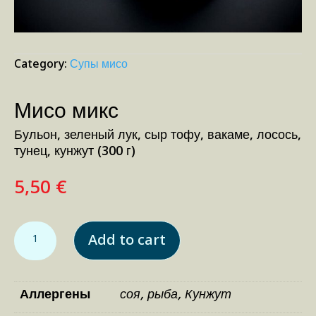
Category:
Супы мисо
Мисо микс
Бульон, зеленый лук, сыр тофу, вакаме, лосось,
тунец, кунжут (300 г)
5,50
€
Мисо микс quantity
Add to cart
Аллергены
соя, рыба, Кунжут