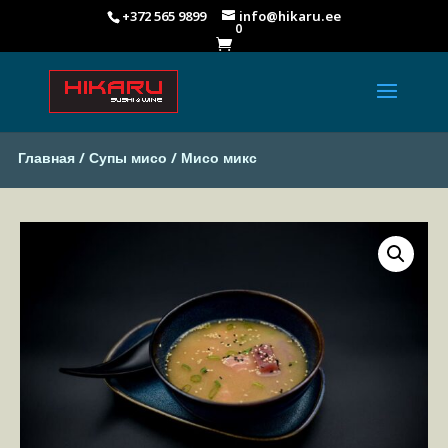
+372 565 9899
info@hikaru.ee
0

Главная
/
Супы мисо
/ Мисо микс