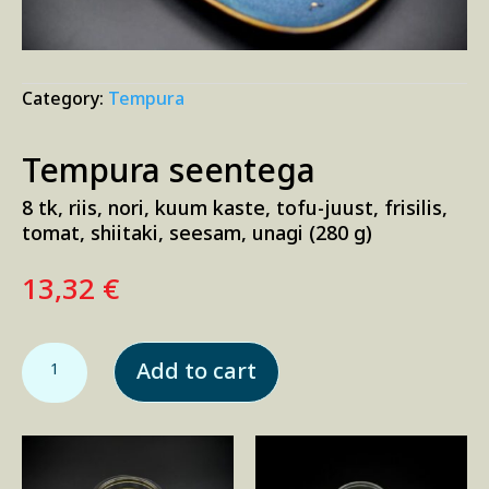
Category:
Tempura
Tempura seentega
8 tk, riis, nori, kuum kaste, tofu-juust, frisilis,
tomat, shiitaki, seesam, unagi (280 g)
13,32
€
Tempura seentega quantity
Add to cart