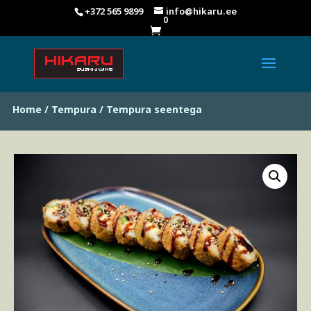
+372 565 9899
info@hikaru.ee
0

Home
/
Tempura
/ Tempura seentega