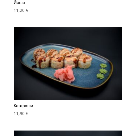
Йоши
11,20
€
Кагараши
11,90
€