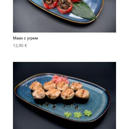
Маки с угрем
12,90
€