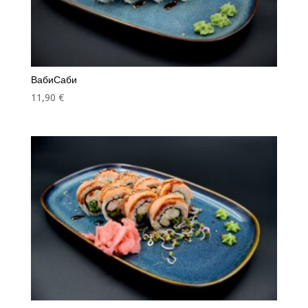
ВабиСаби
11,90
€