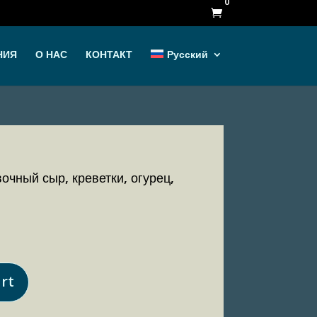
0

НИЯ
О НАС
КОНТАКТ
Русский
вочный сыр, креветки, огурец,
rt