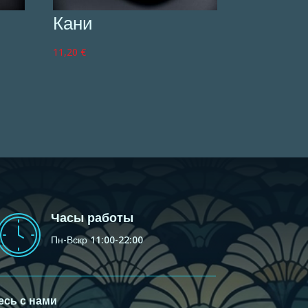
Кани
11,20
€
Часы работы
Пн-Вскр 11:00-22:00
есь с нами