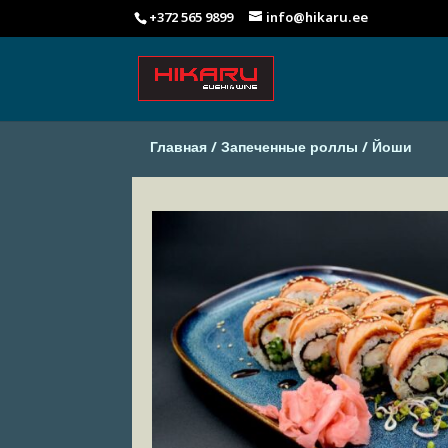
+372 565 9899
info@hikaru.ee
Главная
/
Запеченные роллы
/ Йоши