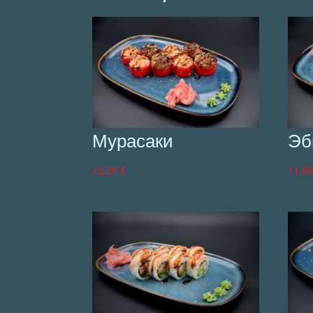
Мурасаки
Эб
12,20
€
11,9