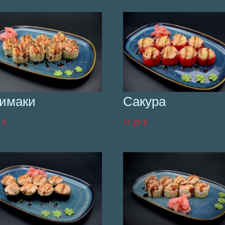
имаки
Сакура
0
€
11,20
€