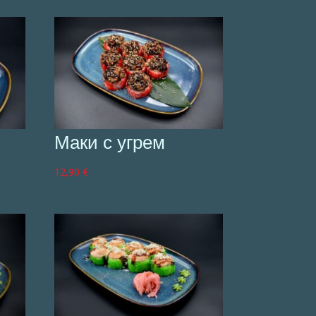
Маки с угрем
12,90
€