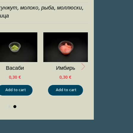
кунжут, молоко, рыба, моллюски,
ица
Васаби
Имбирь
0,30
€
0,30
€
Add to cart
Add to cart