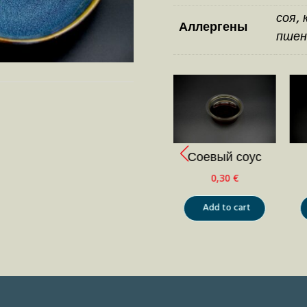
соя, 
Аллергены
пшен
Палочки
Соевый соус
0,00
€
0,30
€
Add to cart
Add to cart