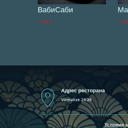
ВабиСаби
Ма
11,90
€
11,2
Адрес ресторана
Virmalise 24-26
Условия 