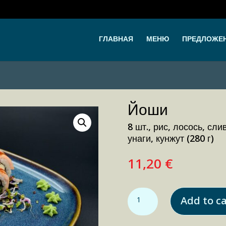
ГЛАВНАЯ
МЕНЮ
ПРЕДЛОЖЕ
Йоши
8 шт., рис, лосось, сли
унаги, кунжут (280 г)
11,20
€
Йоши quantity
Add to ca