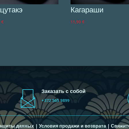
цутакэ
Кагараши
0
€
11,90
€
Заказать с собой
+372 565 9899
защиты данных
|
Условия продажи и возврата
|
Свяжит